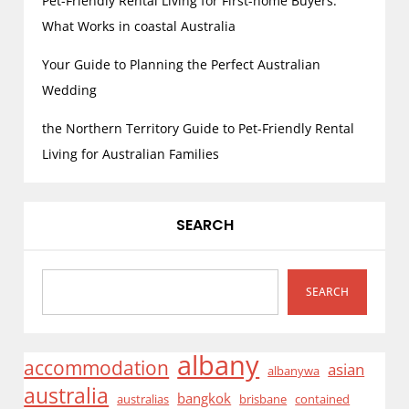
Pet-Friendly Rental Living for First-home Buyers:
What Works in coastal Australia
Your Guide to Planning the Perfect Australian
Wedding
the Northern Territory Guide to Pet-Friendly Rental
Living for Australian Families
SEARCH
SEARCH
albany
accommodation
asian
albanywa
australia
bangkok
australias
brisbane
contained