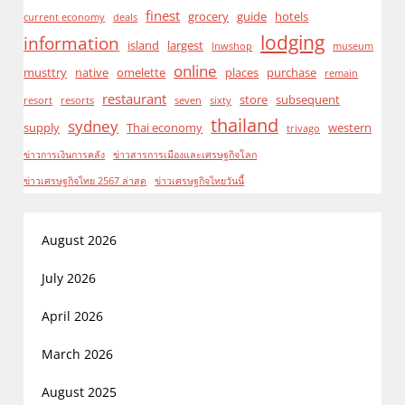
finest
grocery
guide
hotels
current economy
deals
lodging
information
island
largest
lnwshop
museum
online
musttry
native
omelette
places
purchase
remain
restaurant
store
subsequent
resort
resorts
seven
sixty
thailand
sydney
supply
Thai economy
western
trivago
ข่าวการเงินการคลัง
ข่าวสารการเมืองและเศรษฐกิจโลก
ข่าวเศรษฐกิจไทย 2567 ล่าสุด
ข่าวเศรษฐกิจไทยวันนี้
August 2026
July 2026
April 2026
March 2026
August 2025