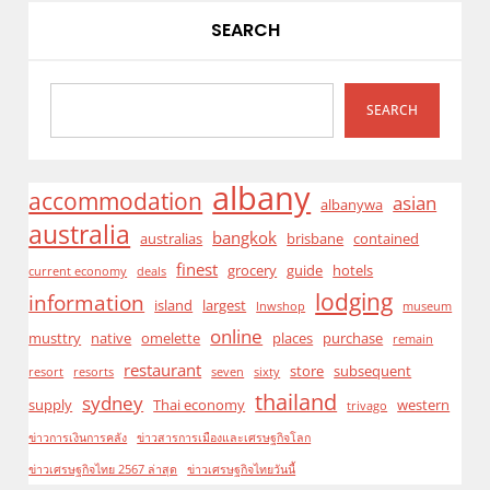
SEARCH
SEARCH
albany
accommodation
asian
albanywa
australia
bangkok
australias
brisbane
contained
finest
grocery
guide
hotels
current economy
deals
lodging
information
island
largest
lnwshop
museum
online
musttry
native
omelette
places
purchase
remain
restaurant
store
subsequent
resort
resorts
seven
sixty
thailand
sydney
supply
Thai economy
western
trivago
ข่าวการเงินการคลัง
ข่าวสารการเมืองและเศรษฐกิจโลก
ข่าวเศรษฐกิจไทย 2567 ล่าสุด
ข่าวเศรษฐกิจไทยวันนี้