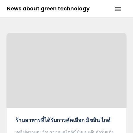
Skip
News about green technology
to
content
ร้านอาหารที่ได้รับการคัดเลือก มิชลิน ไกด์
ทงจิงกังราเมน ร้านราเมน สไตล์ญุี่ปุ่นแบบต้นตำรับแท้ๆ