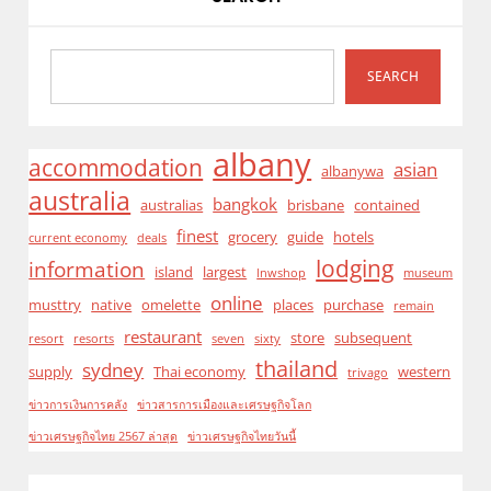
SEARCH
albany
accommodation
asian
albanywa
australia
bangkok
australias
brisbane
contained
finest
grocery
guide
hotels
current economy
deals
lodging
information
island
largest
lnwshop
museum
online
musttry
native
omelette
places
purchase
remain
restaurant
store
subsequent
resort
resorts
seven
sixty
thailand
sydney
supply
Thai economy
western
trivago
ข่าวการเงินการคลัง
ข่าวสารการเมืองและเศรษฐกิจโลก
ข่าวเศรษฐกิจไทย 2567 ล่าสุด
ข่าวเศรษฐกิจไทยวันนี้