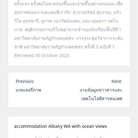
ครั้งแรก ครั้งต่อไปจะคล่องขึ้นและง่ายขึ้นอย่างแน่นอน เพื่อ
สุขภาพของเราและคนที่เรารัก. สุวรรณรัตน์ สุบรรณ, แก้ว
วิไล สุจจชารี, สุภาพ วนารัตน์มงคล, และวสุนธรา รตโน
ภาส. พฤติกรรมการบริโภคอาหารเช้าของนักเรียนชั้นปีที่ 1
มหาวิทยาลัยราชภัฎกำแพงเพชร. การประชุมวิชาการระดับ
ชาติ มหาวิทยาลัยราชภัฎกำแพงเพชร ครั้งที่ 3 ฉบับที่ 1.
Retrieved 30 October 2023.
P
Previous:
Next:
o
แกลเลอรี่ภาพ
งานข้อมูลข่าวสารและ
s
เทคโนโลยีสารสนเทศ
t
n
a
accommodation Albany WA with ocean views
v