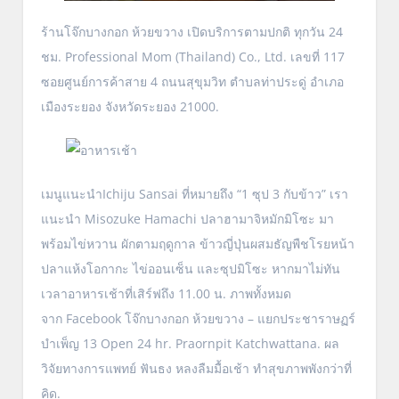
ร้านโจ๊กบางกอก ห้วยขวาง เปิดบริการตามปกติ ทุกวัน 24
ชม. Professional Mom (Thailand) Co., Ltd. เลขที่ 117
ซอยศูนย์การค้าสาย 4 ถนนสุขุมวิท ตำบลท่าประดู่ อำเภอ
เมืองระยอง จังหวัดระยอง 21000.
เมนูแนะนำIchiju Sansai ที่หมายถึง “1 ซุป 3 กับข้าว” เรา
แนะนำ Misozuke Hamachi ปลาฮามาจิหมักมิโซะ มา
พร้อมไข่หวาน ผักตามฤดูกาล ข้าวญี่ปุ่นผสมธัญพืชโรยหน้า
ปลาแห้งโอกากะ ไข่ออนเซ็น และซุปมิโซะ หากมาไม่ทัน
เวลาอาหารเช้าที่เสิร์ฟถึง 11.00 น. ภาพทั้งหมด
จาก Facebook โจ๊กบางกอก ห้วยขวาง – แยกประชาราษฏร์
บำเพ็ญ 13 Open 24 hr. Praornpit Katchwattana. ผล
วิจัยทางการแพทย์ ฟันธง หลงลืมมื้อเช้า ทำสุขภาพพังกว่าที่
คิด.