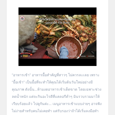
“อาหารเช้า” อาหารมื้อสำคัญที่สาวๆ ไม่ควรละเลย เพราะ
“มื้อเช้า” เป็นมื้อที่จะทำให้คุณได้เริ่มต้นวันใหม่อย่างมี
คุณภาพ ดังนั้น…ห้ามงดอาหารเช้าเด็ดขาด โดยเฉพาะช่วง
ลดน้ำหนัก แต่จะกินอะไรดีที่แคลอรีต่ำๆ มินรวบรวมมาให้
เรียบร้อยแล้ว ไปดูกันค่ะ… เมนูอาหารเช้าแบบง่ายๆ อาจฟัง
ไม่ง่ายสำหรับคนไม่เคยทำ แต่รับรองว่าถ้าได้เริ่มลงมือทำ