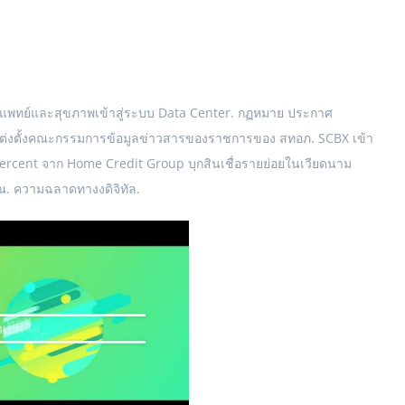
รแพทย์และสุขภาพเข้าสู่ระบบ Data Center. กฏหมาย ประกาศ
แต่งตั้งคณะกรรมการข้อมูลข่าวสารของราชการของ สทอภ. SCBX เข้า
percent จาก Home Credit Group บุกสินเชื่อรายย่อยในเวียดนาม
ณ. ความฉลาดทางงดิจิทัล.