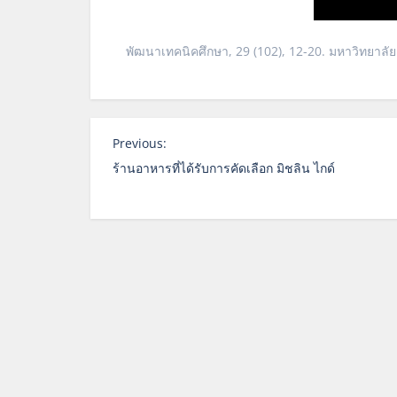
พัฒนาเทคนิคศึกษา, 29 (102), 12-20. มหาวิทยาลั
P
Previous:
o
ร้านอาหารที่ได้รับการคัดเลือก มิชลิน ไกด์
s
t
n
a
v
i
g
a
t